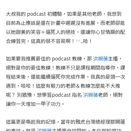
大叔我的 podcast 初體驗，如果是其他老師，我想到
目前為止應該是還在計畫中遲遲沒有進展，而老師卻能
以她甜美的笑容＋逼死人的絕技，還讓你心甘情願的配
合練習完，這真的很不容易啊！…..哈！
如果要我推薦最佳的 podcast 教練，那
洪婉蒨
主播，
絕對是你的最佳教練！教練不只是課程期間指導你，課
程結束後，還能繼續逼死你完成作業，我真的是頭一次
遇到，哈哈！這麼有毅力的老師＆教練怎麼能不大推
呢？ 別猶豫，想學習podcast 指名
洪婉蒨
老師，絕對
讓你一天增加一甲子功力。
這篇更是喚起我的記憶，當年的雅虎台灣總經理鄒開蓮
的專訪，就是
洪婉蒨
主播親自訪問的，各位就知道功