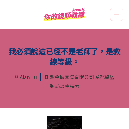
跳
Main
至
Men
主
要
內
容
我必須說這已經不是老師了，是教
練等級。
Alan Lu
紫金城國際有限公司 業務總監
訪談主持力