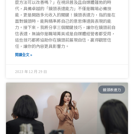
麼方法可以改善嗎？」在視訊普及且自媒體蓬勃的時
代，具備卓越的「鏡頭表達能力」不僅是職場必備技
能，更是開啟多元收入的關鍵！鏡頭表達力，指的是在
面對鏡頭時，能夠精準將自己的意思傳達與表現的能
力。接下來，我將分享三個關鍵技巧，讓你在鏡頭前自
信表達，無論你是職場菁英或是自媒體經營者都受用，
這些技巧都將協助你在鏡頭前展現自信，贏得觀眾信
任，讓你的內容更具影響力。
閱讀全文 »
2023 年 12 月 29 日
鏡頭表達力