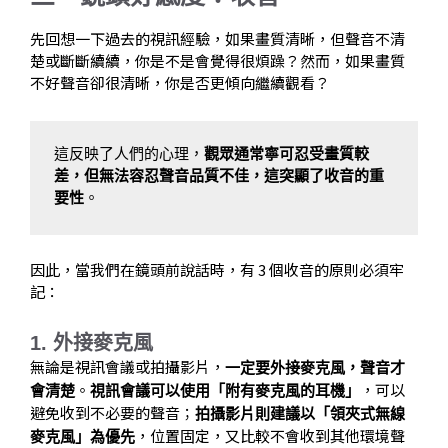
先回想一下過去的視訊經驗，如果畫質清晰，但聲音不清
楚或斷斷續續，你是不是會覺得很煩躁？然而，如果畫質
不好聲音卻很清晰，你是否更傾向繼續觀看？
這反映了人們的心理，
觀眾通常寧可忍受畫質較
差，但無法容忍聲音品質不佳，這突顯了收音的重
要性
。
因此，當我們在鏡頭前說話時，有 3 個收音的原則必須牢
記：
1. 外接麥克風
無論是視訊會議或拍攝影片，
一定要外接麥克風，聲音才
。
，可以
會清楚
視訊會議可以使用「附有麥克風的耳機」
避免收到不必要的聲音；
拍攝影片則建議以「領夾式無線
，位置固定，又比較不會收到其他環境聲
麥克風」為優先