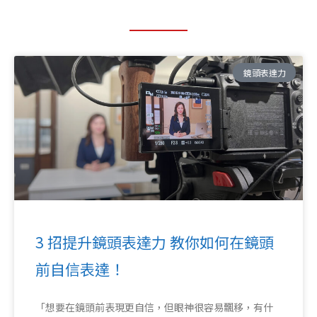
頁
頁
頁
頁
頁
鏡頭表達力
面
面
面
面
面
3 招提升鏡頭表達力 教你如何在鏡頭
前自信表達！
「想要在鏡頭前表現更自信，但眼神很容易飄移，有什