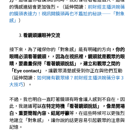
的情感連結會更加強烈。（延伸閱讀：
前財經主播洪婉蒨
的鏡頭表達力！視訊開鏡頭再也不尷尬的秘訣——「對象
感」
）
看鏡頭讓眼神交流
接下來，為了確保你的「對象感」能有明確的方向
，你的
眼睛必須看著鏡頭，，因為在視訊裡，鏡頭就是觀眾的眼
睛，要盡量保持「看著鏡頭說話」，建立和觀眾之間的
，讓觀眾清楚感受到你正在與他們互動
「Eye contact」
（延伸閱讀：
如何擁有觀眾緣？前財經主播洪婉蒨分享 3
大技巧
）。
不過，我也明白一直盯著鏡頭有時會讓人感到不自在，因
此，我建議
可以在特定時機「看著鏡頭說話」，像是開場
等，在這些時候可以更強烈
白、重要簡報內容、結尾呼籲
地建立「對象感」，讓你說的話更容易引起觀眾的注意與
記憶。