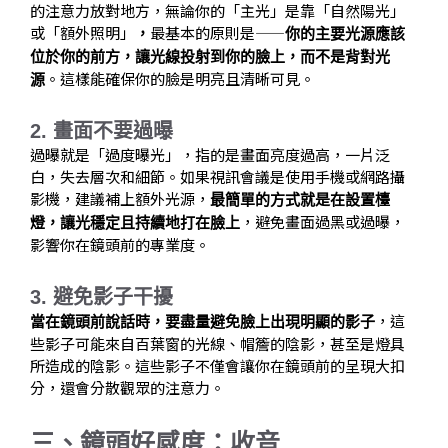
的注意力放對地方，無論你的「主光」是靠「自然陽光」
或「額外照明」
最基本的原則是——
，
你的主要光源應該
位於你的前方，讓光線投射到你的臉上，而不是背對光
。這樣能確保你的臉是明亮且清晰可見。
源
2. 畫面不要過曝
過曝就是「過度曝光」，指的是畫面亮度過高，一片泛
白，失去層次和細節。如果視訊會議是使用手機或網路攝
影機，建議補上額外光源，
最簡單的方式就是在設置檯
，避免畫面過黑或過曝，
燈，讓光穩定且持續地打在臉上
影響你在鏡頭前的專業度。
3. 避免影子干擾
，這
當在鏡頭前說話時，要盡量避免臉上出現明顯的影子
些影子可能來自百葉窗的光線、帽簷的陰影，甚至是燈具
所造成的陰影。這些影子不僅會讓你在鏡頭前的呈現大扣
分，還會分散觀眾的注意力。
三、鏡頭好感度：收音