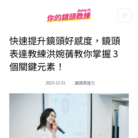
跳
Main
至
Men
主
要
快速提升鏡頭好感度，鏡頭
內
表達教練洪婉蒨教你掌握 3
容
個關鍵元素！
2023-12-21
,
鏡頭表達力