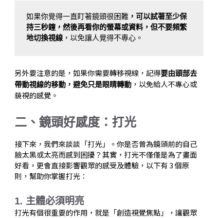
如果你覺得一直盯著鏡頭很困難
，可以試著至少保
持三秒鐘，然後再看你的螢幕或資料，但不要頻繁
地切換視線
，以免讓人覺得不專心。
另外要注意的是，如果你需要轉移視線，記得
要由頭部去
，以免給人不專心或
帶動視線的移動，避免只是眼睛轉動
藐視的感覺。
二、鏡頭好感度：打光
接下來，我們來談談「打光」。你是否曾為鏡頭前的自己
臉太黑或太亮而感到困擾？其實，打光不僅僅是為了畫面
好看，更會直接影響觀眾的感受及體驗，以下有 3 個原
則，幫助你掌握打光：
1. 主體必須明亮
打光有個很重要的作用，就是「創造視覺焦點」，讓觀眾