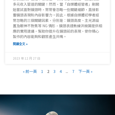
多元收入管道的關鍵！然而，當「自媒體經營者」剛開
始嘗試面對鏡頭時，常常會忽略一些關鍵細節，直接影
響鏡頭表現和內容影響力。因此，根據自媒體初學者經
常忽略的三個關鍵因素，分別是：鏡頭高度、主光源設
置及眼神不對焦等 NG 情形，鏡頭表達教練洪婉蒨提供相
應的實用建議，幫助你提升在鏡頭前的表現，使你精心
製作的內容能夠和觀眾產生共鳴。
閱讀全文 »
2023 年 12 月 27 日
« 前一頁
1
2
3
4
...
7
下一頁 »