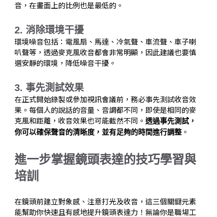
音，在畫面上的比例也是最低的。
2. 消除環境干擾
環境噪音包括：電風扇、馬達、冷氣聲、車流聲、車子喇
叭聲等，透過麥克風收音都會非常明顯，因此建議也要慎
選安靜的環境，降低噪音干擾。
3. 事先測試效果
在正式開始錄製或參加視訊會議前，務必事先測試收音效
果。每個人的說話的音量、音調都不同，即使是相同的麥
克風和距離，收音效果也可能截然不同。
透過事先測試，
。
你可以確保聲音的清晰度，並有足夠的時間進行調整
進一步掌握鏡頭表達的技巧學習與
培訓
在鏡頭前建立對象感、注意打光及收音，這三個關鍵元素
能幫助你快速且有感地提升鏡頭表達力！無論你是職場工