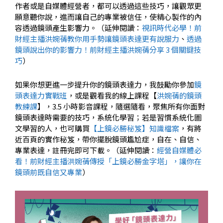
作者或是自媒體經營者，都可以透過這些技巧，讓觀眾更
願意聽你說，進而讓自己的專業被信任，使精心製作的內
容透過鏡頭產生影響力。（延伸閱讀：
視訊時代必學！前
財經主播洪婉蒨教你用手勢讓鏡頭表達更有說服力
、
透過
鏡頭說出你的影響力！前財經主播洪婉蒨分享 3 個關鍵技
巧
）
如果你想更進一步提升你的鏡頭表達力，我鼓勵你參加
鏡
頭表達力實戰班
，或是觀看我的線上課程【
洪婉蒨的鏡頭
教練課
】，3.5 小時影音課程，隨選隨看，聚焦所有你面對
鏡頭表達時需要的技巧，系統化學習；若是習慣系統化圖
文學習的人，也可購買
【上鏡必勝秘笈】知識檔案
，有將
近百頁的實作秘笈，帶你擺脫鏡頭尷尬症，自在、自信、
專業表達，註冊完即可下載。（延伸閱讀：
經營自媒體必
看！前財經主播洪婉蒨傳授「上鏡必勝金字塔」，讓你在
鏡頭前既自信又專業
）