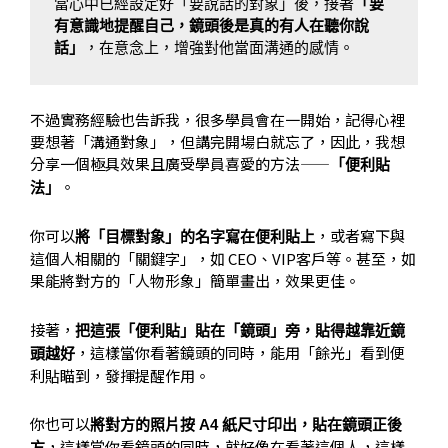
當心中已經設定好「要說話的對象」後，接著
「要
有意識地提醒自己，鏡頭後是真的有人在聽你說
話」
，在意念上，增強對他當面溝通的感情。
不過實務經驗也告訴我，很多學員會在一開始，記得心裡
要想著「溝通對象」，但講完開場白就忘了，因此，我想
分享一個極具效果且廣受學員喜愛的方法——
「便利貼
。
法」
你可以
，或者寫下與
將「目標對象」的名字寫在便利貼上
這個人相關的「關鍵字」，如 CEO、VIP客戶等。甚至，如
果能將對方的「人物形象」簡單畫出，效果更佳。
接著，
把這張「便利貼」貼在「鏡頭」旁，貼得越靠近鏡
，這樣當你看著鏡頭的同時，能用「餘光」看到便
頭越好
利貼瞄到，發揮提醒作用。
你也可以
將對方的照片按 A4 紙尺寸印出，貼在鏡頭正後
，這樣當你看鏡頭的同時，就好像在看著這個人，這樣
方