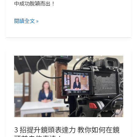
中成功脫穎而出！
提
升
閱讀全文 »
鏡
頭
形
象
3
的
招
5
提
大
升
關
鏡
鍵
頭
表
達
3 招提升鏡頭表達力 教你如何在鏡
力