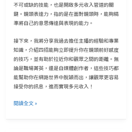
不可或缺的技能，也是開啟多元收入管道的關
洪
鍵。鏡頭表達力，指的是在面對鏡頭時，能夠精
婉
準將自己的意思傳達與表現的能力。
蒨
教
接下來，我將分享我過去擔任主播的經驗和專業
你
知識，介紹四招能夠立即提升你在鏡頭前好感度
4
的技巧，並有助於拉近你和觀眾之間的距離。無
招
論是職場菁英，還是自媒體創作者，這些技巧都
提
能幫助你在網路世界中脫穎而出，讓觀眾更容易
升
接受你的訊息，進而實現多元收入！
鏡
頭
閱讀全文 »
前
的
好