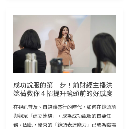
成
功
說
服
的
第
一
步！
成功說服的第一步！前財經主播洪
前
婉蒨教你 4 招提升鏡頭前的好感度
財
在視訊普及、自媒體盛行的時代，如何在鏡頭前
經
與觀眾「建立連結」，成為成功說服的首要任
主
務。因此，優秀的「鏡頭表達能力」已成為職場
播