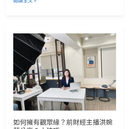
閱讀全文 »
掌
握
3
個
如
關
何
鍵
擁
元
有
素！
觀
眾
緣？
前
財
經
如何擁有觀眾緣？前財經主播洪婉
主