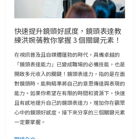
好
感
度，
快速提升鏡頭好感度，鏡頭表達教
鏡
練洪婉蒨教你掌握 3 個關鍵元素！
頭
在視訊普及且自媒體蓬勃的時代，具備卓越的
表
「鏡頭表達能力」已變成職場的必備技能，也是
達
開啟多元收入的關鍵！鏡頭表達力，指的是在面
教
對鏡頭時，能夠精準將自己的意思傳達與表現的
練
能力。如果你希望在有限的時間和資源下，快速
洪
且有感地提升自己的鏡頭表達力，增加你在觀眾
婉
心中的鏡頭好感度，接下來分享的三個關鍵元素
蒨
一定要掌握。
教
你