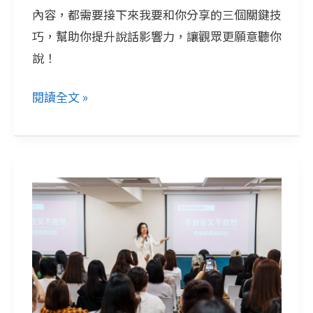
內容，都需要接下來我要和你分享的三個關鍵技
蒨
巧，幫助你提升說話影響力，讓觀眾更願意聽你
分
說！
享
3
閱讀全文 »
個
關
鍵
技
戰
巧
勝
鏡
頭
恐
懼