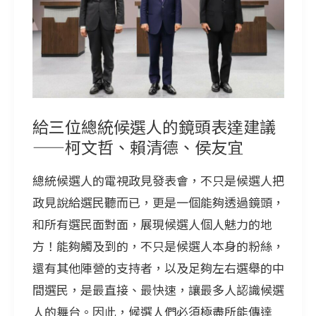
總
統
候
選
人
的
給三位總統候選人的鏡頭表達建議
鏡
——柯文哲、賴清德、侯友宜
頭
總統候選人的電視政見發表會，不只是候選人把
表
政見說給選民聽而已，更是一個能夠透過鏡頭，
達
和所有選民面對面，展現候選人個人魅力的地
建
方！能夠觸及到的，不只是候選人本身的粉絲，
議
還有其他陣營的支持者，以及足夠左右選舉的中
——
間選民，是最直接、最快速，讓最多人認識候選
柯
人的舞台。因此，候選人們必須極盡所能傳達
文