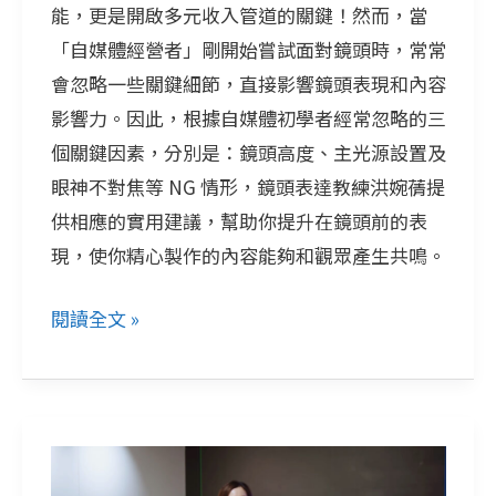
能，更是開啟多元收入管道的關鍵！然而，當
洪
「自媒體經營者」剛開始嘗試面對鏡頭時，常常
婉
會忽略一些關鍵細節，直接影響鏡頭表現和內容
蒨
影響力。因此，根據自媒體初學者經常忽略的三
為
個關鍵因素，分別是：鏡頭高度、主光源設置及
你
眼神不對焦等 NG 情形，鏡頭表達教練洪婉蒨提
解
供相應的實用建議，幫助你提升在鏡頭前的表
析
現，使你精心製作的內容能夠和觀眾產生共鳴。
鏡
頭
閱讀全文 »
前
3
大
NG
YouTuber
點