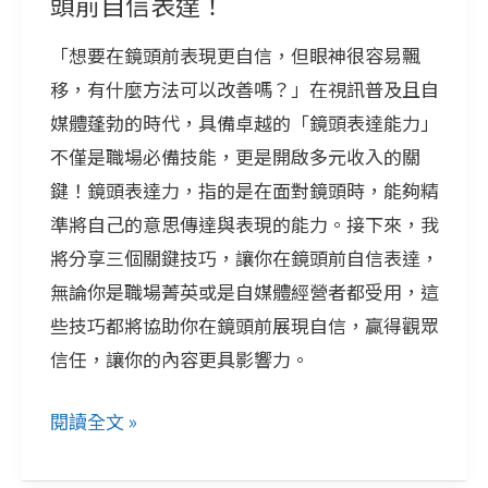
頭前自信表達！
教
「想要在鏡頭前表現更自信，但眼神很容易飄
你
移，有什麼方法可以改善嗎？」在視訊普及且自
如
媒體蓬勃的時代，具備卓越的「鏡頭表達能力」
何
不僅是職場必備技能，更是開啟多元收入的關
在
鍵！鏡頭表達力，指的是在面對鏡頭時，能夠精
鏡
準將自己的意思傳達與表現的能力。接下來，我
頭
將分享三個關鍵技巧，讓你在鏡頭前自信表達，
前
無論你是職場菁英或是自媒體經營者都受用，這
自
些技巧都將協助你在鏡頭前展現自信，贏得觀眾
信
信任，讓你的內容更具影響力。
表
達！
閱讀全文 »