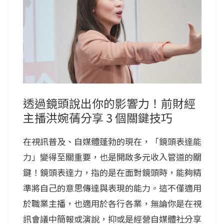
頭
說
出
你
的
影
響
透過鏡頭說出你的影響力！前財經
力！
主播洪婉蒨分享 3 個關鍵技巧
前
在視訊普及、自媒體蓬勃的現在，「鏡頭表達能
財
力」變得至關重要，也是開啟多元收入管道的關
經
鍵！鏡頭表達力，指的是在面對鏡頭時，能夠精
主
準將自己的意思傳達與表現的能力。這不僅適用
播
於職業主播，也適用於各行各業，無論你是在視
洪
訊會議中簡報或演說，抑或是經營自媒體社分享
婉