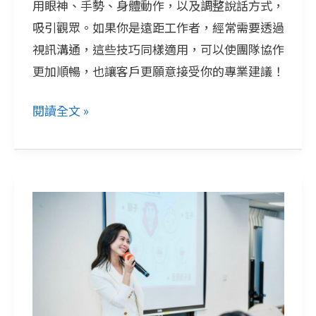
用眼神、手勢、身體動作，以及調整說話方式，
蒨
吸引觀眾。如果你是遠距工作者，經常需要透過
抓
視訊溝通，這些技巧同樣適用，可以使團隊協作
住
更加順暢，也讓客戶更願意接受你的專業建議！
觀
眾
閱讀全文 »
注
意
力
的
快
4
速
大
提
秘
升
訣
鏡
頭