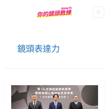
跳
Main
至
Men
主
要
文
內
章
容
分
鏡頭表達力
頁
給
三
位