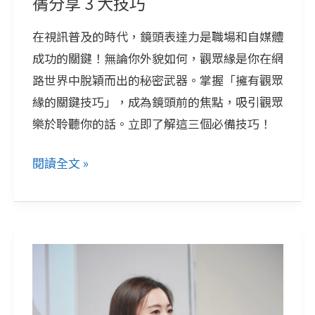
蒨分享 3 大技巧
播
在視訊普及的時代，鏡頭表達力是職場和自媒體
洪
成功的關鍵！無論你外貌如何，觀眾緣是你在網
婉
路世界中脫穎而出的秘密武器。掌握「擁有觀眾
蒨
緣的關鍵技巧」，成為鏡頭前的焦點，吸引觀眾
分
樂於聆聽你的話。立即了解這三個必備技巧！
享
3
閱讀全文 »
大
技
巧
透
過
鏡