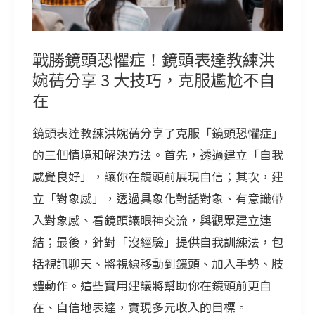
症！
鏡
頭
戰勝鏡頭恐懼症！鏡頭表達教練洪
表
婉蒨分享 3 大技巧，克服尷尬不自
達
在
教
鏡頭表達教練洪婉蒨分享了克服「鏡頭恐懼症」
練
的三個情境和解決方法。首先，透過建立「自我
洪
感覺良好」，讓你在鏡頭前展現自信；其次，建
婉
立「對象感」，透過具象化對話對象、有意識帶
蒨
入對象感、看鏡頭讓眼神交流，與觀眾建立連
分
結；最後，針對「沒經驗」提供自我訓練法，包
享
括視訊聊天、將視線移動到鏡頭、加入手勢、肢
3
體動作。這些實用建議將幫助你在鏡頭前更自
大
在、自信地表達，實現多元收入的目標。
技