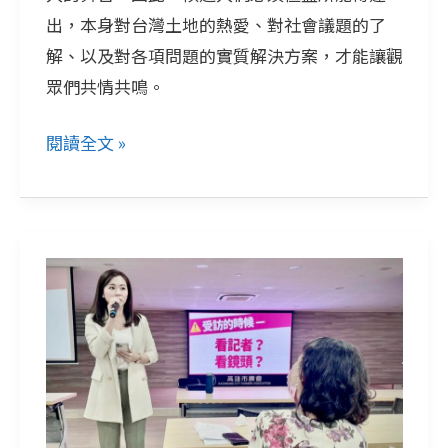
出，本身對台灣土地的熱愛、對社會議題的了
哲、
解、以及對各項問題的實質解決方案，才能讓觀
賴
眾們共情共鳴。
清
德、
閱讀全文 »
侯
友
宜
視
訊
時
代
必
學！