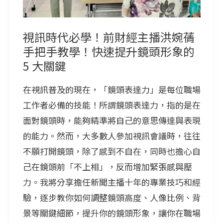
前
財
視訊時代必學！前財經主播洪婉蒨
經
手把手教學！快速提升鏡頭形象的
主
5 大關鍵
播
洪
在視訊普及的現在，「鏡頭表達力」是每位職場
婉
工作者必備的技能！所謂鏡頭表達力，指的是在
蒨
面對鏡頭時，能夠精準將自己的意思傳達與表現
手
的能力。然而，大多數人參加視訊會議時，往往
把
不願打開鏡頭，除了感到不自在，同時也擔心自
手
己在鏡頭前「不上相」，反而增加緊張感與壓
教
力。我將分享擔任新聞主播十年的專業技巧和經
學！
驗，逐步教你如何調整鏡頭高度、人像比例、背
快
景等關鍵細節，提升你的鏡頭形象，讓你在職場
速