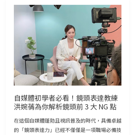
感
自
度
媒
體
初
學
者
必
看！
鏡
頭
自媒體初學者必看！鏡頭表達教練
表
洪婉蒨為你解析鏡頭前 3 大 NG 點
達
在這個自媒體蓬勃且視訊普及的時代，具備卓越
教
的「鏡頭表達力」已經不僅僅是一項職場必備技
練