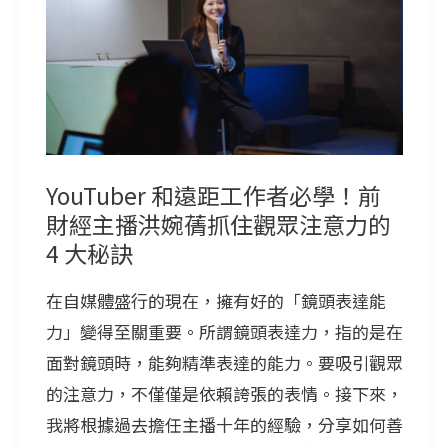
和
遠
距
工
作
者
必
YouTuber 和遠距工作者必學！前
學！
財經主播洪婉蒨抓住觀眾注意力的
前
4 大秘訣
財
在自媒體盛行的現在，擁有好的「鏡頭表達能
經
力」變得至關重要。所謂鏡頭表達力，指的是在
主
面對鏡頭時，能夠精準表達的能力。要吸引觀眾
播
的注意力，不僅僅是依賴誇張的表情。接下來，
洪
我將根據過去擔任主播十年的經驗，分享如何善
婉