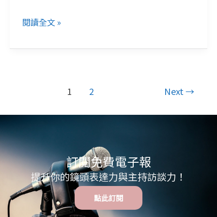
巧，
閱讀全文 »
克
服
尷
尬
不
1
2
Next
→
自
在
訂閱免費電子報
提升你的鏡頭表達力與主持訪談力！
點此訂閱